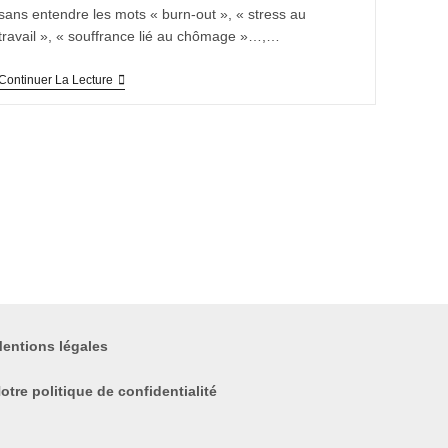
sans entendre les mots « burn-out », « stress au
travail », « souffrance lié au chômage »…,…
Continuer La Lecture
entions légales
otre politique de confidentialité