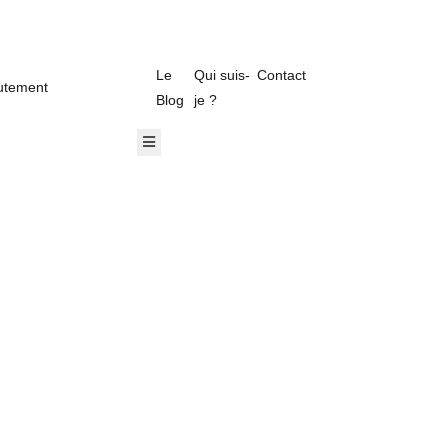
Le
Qui suis-
Contact
utement
Blog
je ?
ger Toggle Menu
Hamburger Toggle Menu