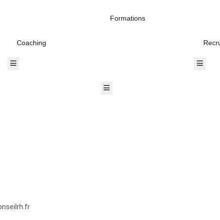
Formations
Coaching
Recr
Hamburger Toggle Menu
Hambur
Hamburger Toggle Menu
nseilrh.fr