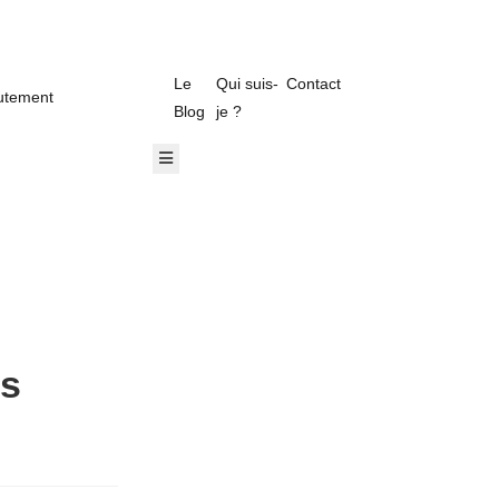
Le
Qui suis-
Contact
utement
Blog
je ?
ger Toggle Menu
Hamburger Toggle Menu
es